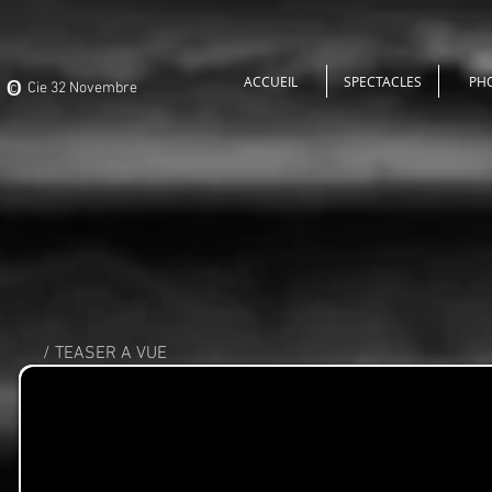
o
ACCUEIL
SPECTACLES
PH
c Cie 32 Novembre
/ TEASER A VUE