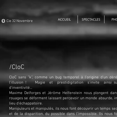
o
ACCUEIL
SPECTACLES
PH
c Cie 32 Novembre
/CloC
CloC sans "k", comme un bug temporel à l'origine d'un déré
l'illusion !
Magie et prestidigitation s'invite ainsi s
d'inventivité...
Maxime Delforges et Jérôme Helfenstein nous plongent dans
rouages se déforment laissant percevoir un monde absurde, insta
lieu d'échappatoire.
Manipuleurs et manipulés, ils nous font découvrir un
temps sec
et de la disparition, du possible dans l'impossible. Ils nous f