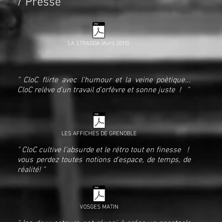
/ Presse
LA STRADDA (Avril 2015)
" CloC flirte avec l'humour et la veine poètique...
CloC relève d'un travail d'orfèvre et sonne juste ! "
LES AFFICHES DE GRENOBLE
" CloC cultive l'absurde et le rétro tout en finesse !
vous perdez toutes notions d'espace, de temps, de
réalité! "
VOSGES MATIN