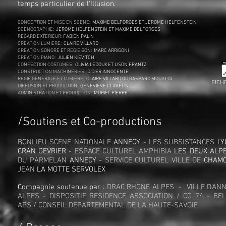
temps particulier de l'Illusion.
CONCEPTION ET MISE EN SCENE:
MAXIME DELFORGES ET JEROME HELFENSTEIN
SCENOGRAPHIE:
JEROME HELFENSTEIN ET MAXIME DELFORGES
REGARD EXTERIEUR:
FABIEN PALIN
CREATION LUMIERE:
CLAIRE VILLARD
CREATION SONORE ET REGIE SON:
MARC ARRIGONI
CREATION PIANO:
JULIEN KIEVITCH
CONFECTION COSTUMES:
OLIVIA LEDOUX ET LISON FRANTZ
CONSTRUCTION MACHINERIES:
DIDIER INNOCENTE
REGIE GENERALE ET LUMIERE:
CLAIRE VILLARD OU GASPARD MOUILLOT
FICH
DIFFUSION ET PRODUCTION:
GENEVIEVE CLAVELIN
ADMINISTRATION ET PRODUCTION:
MURIEL PIERRE
/Soutiens et Co-productions
BONLIEU SCENE NATIONALE
ANNECY -
LES SUBSISTANCES
LY
CRAN GEVRIER -
ESPACE CULTUREL AMPHIBIA
LES DEUX ALP
DU PARMELAN
ANNECY -
SERVICE CULTUREL VILLE DE
CHAMO
JEAN
LA MOTTE SERVOLEX
Compagnie soutenue par :
DRAC RHONE ALPES
-
VILLE D'AN
ALPES - DISPOSITIF RESIDENCE ASSOCIATION / CG 74 - BE
APS
/ CONSEIL DEPARTEMENTAL DE LA HAUTE-SAVOIE