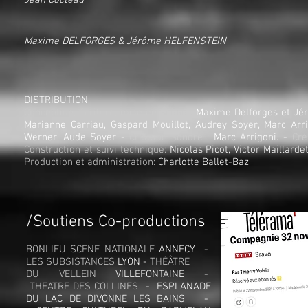
Jean Cocteau
Maxime DELFORGES & Jérôme HELFENSTEIN
DISTRIBUTION
Conception, écriture, mise en scène :
Maxime Delforges et Jé
Marianne Carriau, Gaspard Mouillot, Audrey Soyer, Marc Ar
Werner, Aude Soyer -
Création sonore :
Marc Arrigoni. -
Cré
Construction et suivi technique:
Nicolas Picot, Victor Maillard
Production et administration:
Charlotte Ballet-Baz
/Soutiens
Co-productions
BONLIEU SCENE NATIONALE
ANNECY
-
LES SUBSISTANCES
LYON -
THÉÂTRE
DU VELLEIN
VILLEFONTAINE -
THEATRE DES COLLINES
- ESPLANADE
DU LAC DE DIVONNE LES BAINS -