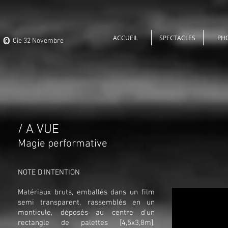
o
ACCUEIL
SPECTACLES
PH
c Cie 32 Novembre
/ A VUE
Magie performative
NOTE D'INTENTION
Matériaux bruts, emballés dans un film
semi transparent, rassemblés en un
monticule, déposés au centre d’un
rectangle de palettes [4,5x3,8m],