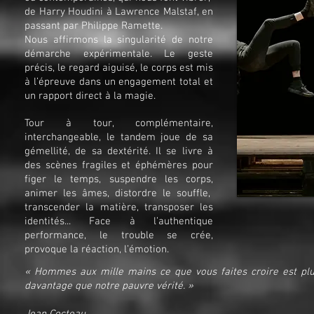
de Harry Houdini à Lawrence Malstaf, en
passant par Philippe Ramette.
Nous affirmons la singularité de notre
démarche expérimentale. Le geste
précis, le regard aiguisé, le corps est mis
à l’épreuve dans un engagement total et
un rapport direct à la magie.
Tour à tour, complémentaire,
interchangeable, le tandem joue de sa
gémellité, de sa dextérité. Il se livre à
des scènes fragiles et éphémères pour
figer le temps, suspendre les corps,
animer les âmes, distordre le souffle,
transcender la matière, transposer les
identités... Face à l’authentique
performance, le trouble se crée,
provoque la réaction, l’émotion.
« Hommes aux mille mains ce que vous faites croire est plus
davantage que notre pauvre vérité. »