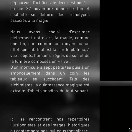
dépourvus d’artifices, le décor est posé.
La cie 32 novembre donne le ton et
souhaite se défaire des archétypes
associés à la magie.
Nous avons choisi d’exprimer
pleinement notre art, la magie, comme
une fin, non comme un moyen ou un
effet spécial. Tout est là, sur le plateau, à
vue ; objets, humains, régies du son et de
la lumière composés en « live ».
D’un monticule à sept petits tas puis à un
amoncellement dans un coin, les
tableaux se succèdent. Tels des
alchimistes, la quintessence magique est
extraite d’objets anodins, du tout-venant.
Ici, se rencontrent nos répertoires
illusionnistes et des images, historiques
ou contemporaines, qui nous font vibrer,